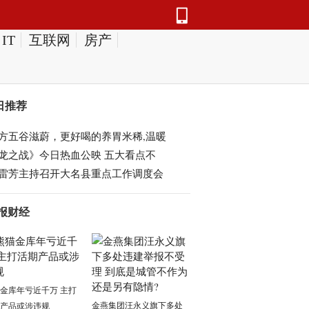
IT
互联网
房产
日推荐
方五谷滋蔚，更好喝的养胃米稀,温暖
龙之战》今日热血公映 五大看点不
雷芳主持召开大名县重点工作调度会
报财经
金库年亏近千万 主打
金燕集团汪永义旗下多处
产品或涉违规