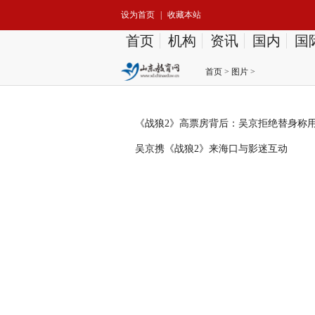
设为首页
|
收藏本站
首页
机构
资讯
国内
国
首页
>
图片
>
《战狼2》高票房背后：吴京拒绝替身称
吴京携《战狼2》来海口与影迷互动