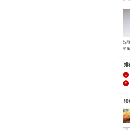
沈阳
绍旗
排
1
2
读