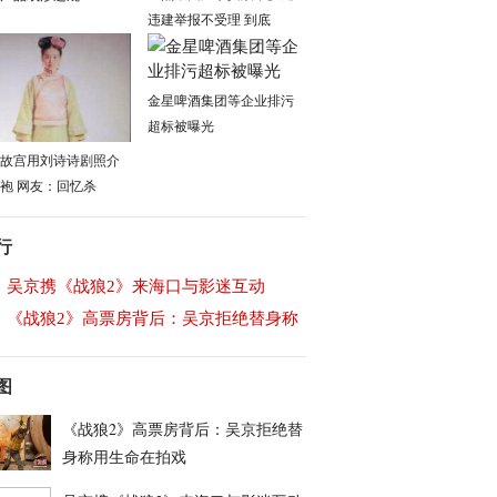
违建举报不受理 到底
金星啤酒集团等企业排污
超标被曝光
故宫用刘诗诗剧照介
袍 网友：回忆杀
行
吴京携《战狼2》来海口与影迷互动
《战狼2》高票房背后：吴京拒绝替身称
图
《战狼2》高票房背后：吴京拒绝替
身称用生命在拍戏