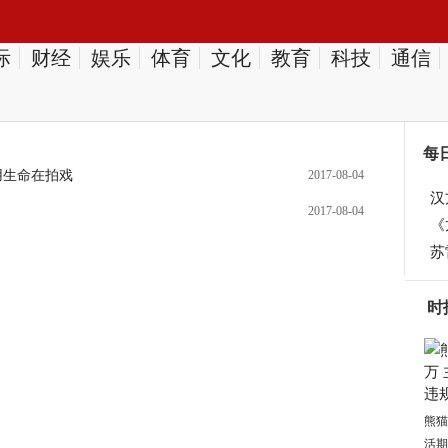
际
财经
娱乐
体育
文化
教育
科技
通信
每
用生命在拍戏
2017-08-04
汉
2017-08-04
《
苏
时
熊猫
活期